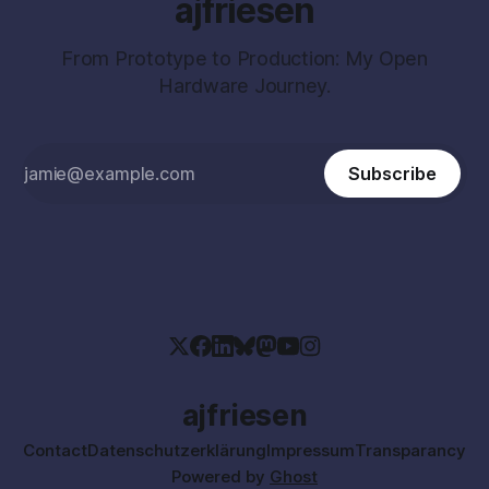
ajfriesen
From Prototype to Production: My Open
Hardware Journey.
Subscribe
ajfriesen
Contact
Datenschutzerklärung
Impressum
Transparancy
Powered by
Ghost